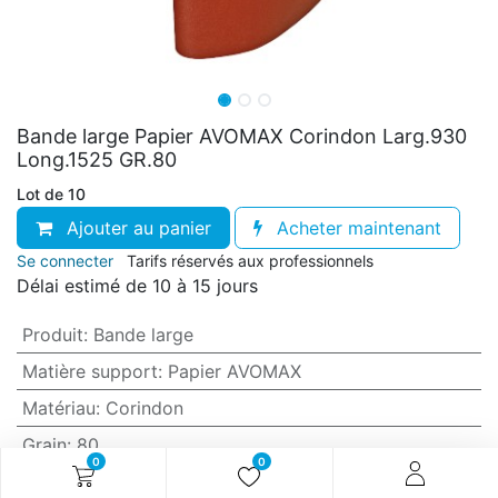
Bande large Papier AVOMAX Corindon Larg.930
Long.1525 GR.80
Lot de 10
Ajouter au panier
Acheter maintenant
Se connecter
Tarifs réservés aux professionnels
Délai estimé de 10 à 15 jours
Produit
:
Bande large
Matière support
:
Papier AVOMAX
Matériau
:
Corindon
Grain
:
80
0
0
Anti-encrassement
:
Oui