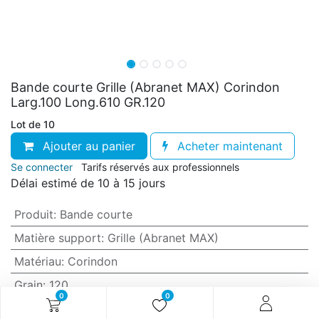
Bande courte Grille (Abranet MAX) Corindon
Larg.100 Long.610 GR.120
Lot de 10
Ajouter au panier
Acheter maintenant
Se connecter
Tarifs réservés aux professionnels
Délai estimé de 10 à 15 jours
Produit
:
Bande courte
Matière support
:
Grille (Abranet MAX)
Matériau
:
Corindon
Grain
:
120
0
0
Anti-encrassement
:
Oui