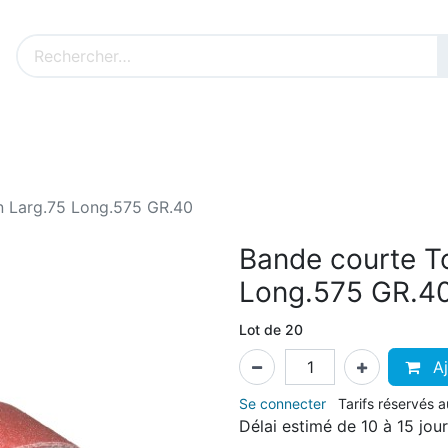
Nos produits sur mesure
Nos outillages fenêtres
Cat
n Larg.75 Long.575 GR.40
Bande courte To
Long.575 GR.4
Lot de 20
Aj
Se connecter
Tarifs réservés 
Délai estimé de 10 à 15 jou