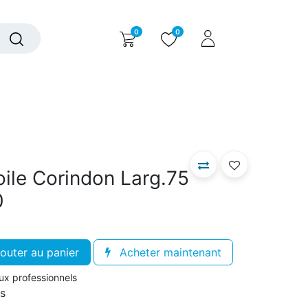
0
0
alogue interactif
Nous contacter
Nous connaître
ile Corindon Larg.75
0
outer au panier
Acheter maintenant
aux professionnels
rs