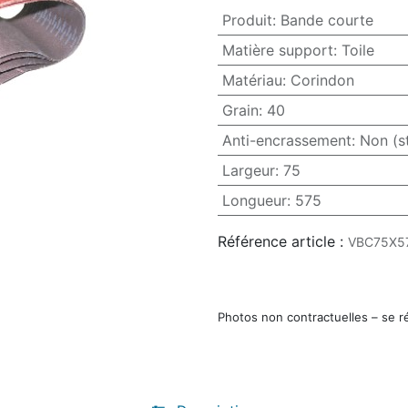
Produit
:
Bande courte
Matière support
:
Toile
Matériau
:
Corindon
Grain
:
40
Anti-encrassement
:
Non (s
Largeur
:
75
Longueur
:
575
Référence article :
VBC75X5
Photos non contractuelles – se r