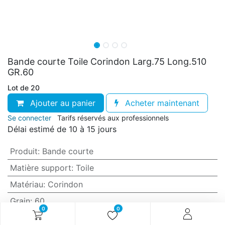
Bande courte Toile Corindon Larg.75 Long.510
GR.60
Lot de 20
Ajouter au panier
Acheter maintenant
Se connecter
Tarifs réservés aux professionnels
Délai estimé de 10 à 15 jours
Produit
:
Bande courte
Matière support
:
Toile
Matériau
:
Corindon
Grain
:
60
0
0
Anti-encrassement
:
Non (standard)