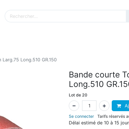
Nos produits sur mesure
Nos outillages fenêtres
Cat
n Larg.75 Long.510 GR.150
Bande courte To
Long.510 GR.15
Lot de 20
Aj
Se connecter
Tarifs réservés 
Délai estimé de 10 à 15 jou