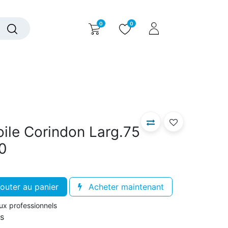
0
0
alogue interactif
Nous contacter
Nous connaître
ile Corindon Larg.75
0
outer au panier
Acheter maintenant
aux professionnels
rs