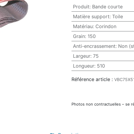
Produit
:
Bande courte
Matière support
:
Toile
Matériau
:
Corindon
Grain
:
150
Anti-encrassement
:
Non (s
Largeur
:
75
Longueur
:
510
Référence article :
VBC75X5
Photos non contractuelles – se r