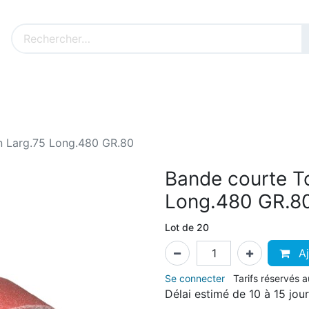
Nos produits sur mesure
Nos outillages fenêtres
Cat
n Larg.75 Long.480 GR.80
Bande courte To
Long.480 GR.8
Lot de 20
Aj
Se connecter
Tarifs réservés 
Délai estimé de 10 à 15 jou