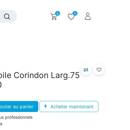
0
0
alogue interactif
Nous contacter
Nous connaître
ile Corindon Larg.75
0
outer au panier
Acheter maintenant
aux professionnels
rs