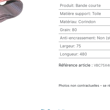
Produit
:
Bande courte
Matière support
:
Toile
Matériau
:
Corindon
Grain
:
80
Anti-encrassement
:
Non (s
Largeur
:
75
Longueur
:
480
Référence article :
VBC75X4
Photos non contractuelles – se r