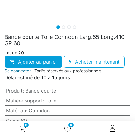
Bande courte Toile Corindon Larg.65 Long.410
GR.60
Lot de 20
Ajouter au panier
Acheter maintenant
Se connecter
Tarifs réservés aux professionnels
Délai estimé de 10 à 15 jours
Produit
:
Bande courte
Matière support
:
Toile
Matériau
:
Corindon
Grain
:
60
0
0
Anti-encrassement
:
Non (standard)