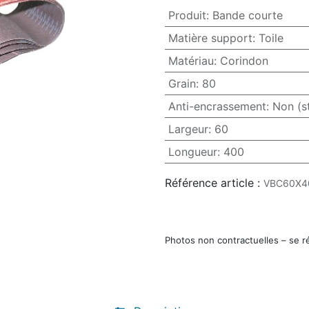
Produit
:
Bande courte
Matière support
:
Toile
Matériau
:
Corindon
Grain
:
80
Anti-encrassement
:
Non (s
Largeur
:
60
Longueur
:
400
Référence article :
VBC60X4
Photos non contractuelles – se r