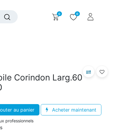
0
0
alogue interactif
Nous contacter
Nous connaître
ile Corindon Larg.60
0
outer au panier
Acheter maintenant
aux professionnels
rs