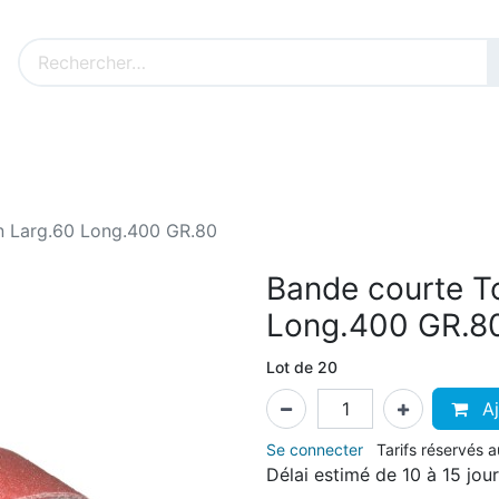
Nos produits sur mesure
Nos outillages fenêtres
Cat
n Larg.60 Long.400 GR.80
Bande courte To
Long.400 GR.8
Lot de 20
Aj
Se connecter
Tarifs réservés 
Délai estimé de 10 à 15 jou