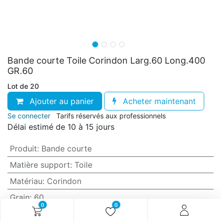
Bande courte Toile Corindon Larg.60 Long.400
GR.60
Lot de 20
Ajouter au panier
Acheter maintenant
Se connecter
Tarifs réservés aux professionnels
Délai estimé de 10 à 15 jours
Produit
:
Bande courte
Matière support
:
Toile
Matériau
:
Corindon
Grain
:
60
0
0
Anti-encrassement
:
Non (standard)