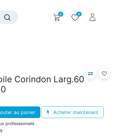
0
0
alogue interactif
Nous contacter
Nous connaître
ile Corindon Larg.60
20
outer au panier
Acheter maintenant
aux professionnels
rs