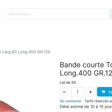
Nos produits sur mesure
Nos outillages fenêtres
Cat
n Larg.60 Long.400 GR.120
Bande courte To
Long.400 GR.1
Lot de 20
Aj
Se connecter
Tarifs réservés 
Délai estimé de 10 à 15 jou