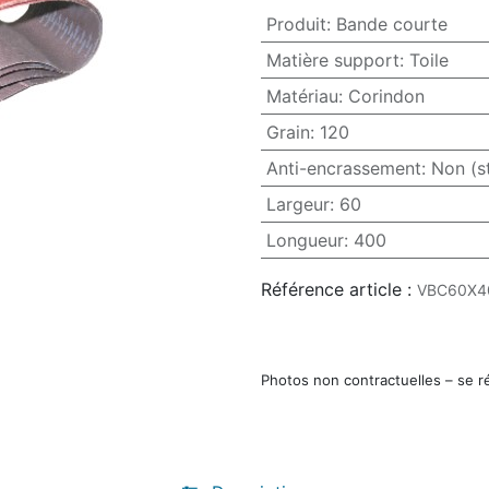
Produit
:
Bande courte
Matière support
:
Toile
Matériau
:
Corindon
Grain
:
120
Anti-encrassement
:
Non (s
Largeur
:
60
Longueur
:
400
Référence article :
VBC60X4
Photos non contractuelles – se r