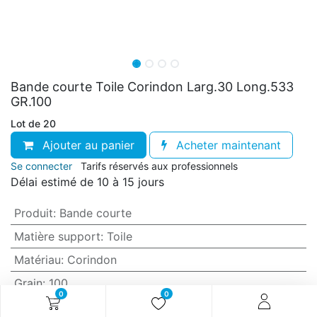
Bande courte Toile Corindon Larg.30 Long.533
GR.100
Lot de 20
Ajouter au panier
Acheter maintenant
Se connecter
Tarifs réservés aux professionnels
Délai estimé de 10 à 15 jours
Produit
:
Bande courte
Matière support
:
Toile
Matériau
:
Corindon
Grain
:
100
0
0
Anti-encrassement
:
Non (standard)