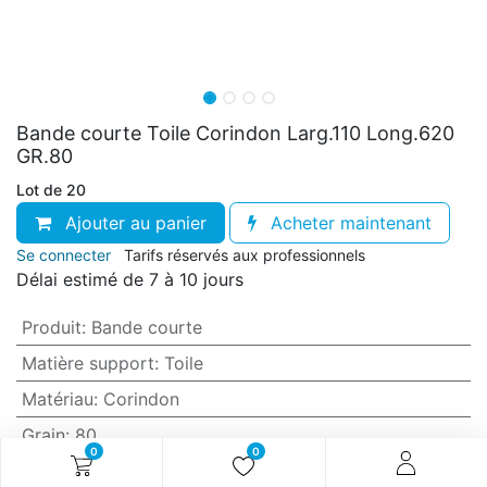
Bande courte Toile Corindon Larg.110 Long.620
GR.80
Lot de 20
Ajouter au panier
Acheter maintenant
Se connecter
Tarifs réservés aux professionnels
Délai estimé de 7 à 10 jours
Produit
:
Bande courte
Matière support
:
Toile
Matériau
:
Corindon
Grain
:
80
0
0
Anti-encrassement
:
Non (standard)