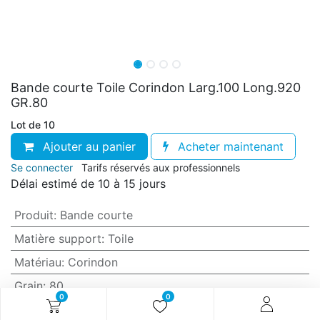
Bande courte Toile Corindon Larg.100 Long.920
GR.80
Lot de 10
Ajouter au panier
Acheter maintenant
Se connecter
Tarifs réservés aux professionnels
Délai estimé de 10 à 15 jours
Produit
:
Bande courte
Matière support
:
Toile
Matériau
:
Corindon
Grain
:
80
0
0
Anti-encrassement
:
Non (standard)