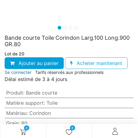
Bande courte Toile Corindon Larg.100 Long.900
GR.80
Lot de 20
Ajouter au panier
Acheter maintenant
Se connecter
Tarifs réservés aux professionnels
Délai estimé de 3 à 4 jours
Produit
:
Bande courte
Matière support
:
Toile
Matériau
:
Corindon
Grain
:
80
0
0
Anti-encrassement
:
Non (standard)