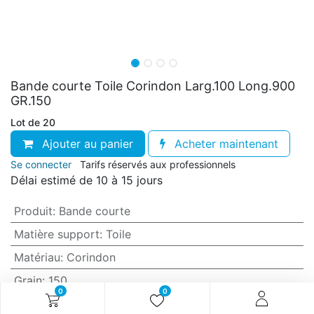
Bande courte Toile Corindon Larg.100 Long.900
GR.150
Lot de 20
Ajouter au panier
Acheter maintenant
Se connecter
Tarifs réservés aux professionnels
Délai estimé de 10 à 15 jours
Produit
:
Bande courte
Matière support
:
Toile
Matériau
:
Corindon
Grain
:
150
0
0
Anti-encrassement
:
Non (standard)