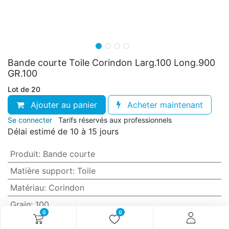
Bande courte Toile Corindon Larg.100 Long.900
GR.100
Lot de 20
Ajouter au panier
Acheter maintenant
Se connecter
Tarifs réservés aux professionnels
Délai estimé de 10 à 15 jours
Produit
:
Bande courte
Matière support
:
Toile
Matériau
:
Corindon
Grain
:
100
0
0
Anti-encrassement
:
Non (standard)