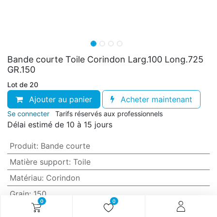
Bande courte Toile Corindon Larg.100 Long.725
GR.150
Lot de 20
Ajouter au panier
Acheter maintenant
Se connecter
Tarifs réservés aux professionnels
Délai estimé de 10 à 15 jours
Produit
:
Bande courte
Matière support
:
Toile
Matériau
:
Corindon
Grain
:
150
0
0
Anti-encrassement
:
Non (standard)