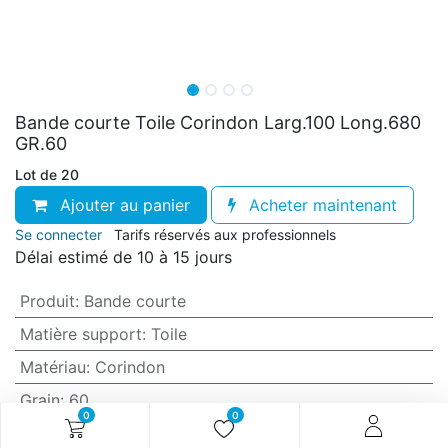
Bande courte Toile Corindon Larg.100 Long.680
GR.60
Lot de 20
Ajouter au panier
Acheter maintenant
Se connecter
Tarifs réservés aux professionnels
Délai estimé de 10 à 15 jours
Produit
:
Bande courte
Matière support
:
Toile
Matériau
:
Corindon
Grain
:
60
0
0
Anti-encrassement
:
Non (standard)