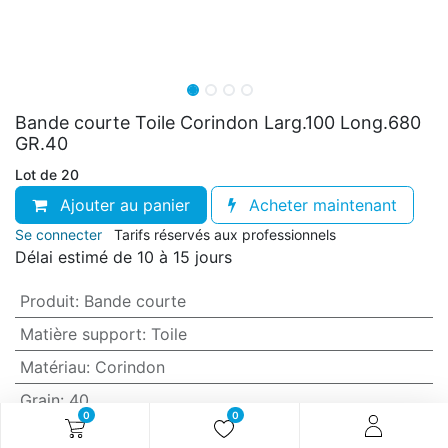
Bande courte Toile Corindon Larg.100 Long.680
GR.40
Lot de 20
Ajouter au panier
Acheter maintenant
Se connecter
Tarifs réservés aux professionnels
Délai estimé de 10 à 15 jours
Produit
:
Bande courte
Matière support
:
Toile
Matériau
:
Corindon
Grain
:
40
0
0
Anti-encrassement
:
Non (standard)