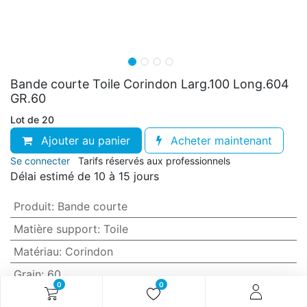
Bande courte Toile Corindon Larg.100 Long.604
GR.60
Lot de 20
Ajouter au panier
Acheter maintenant
Se connecter
Tarifs réservés aux professionnels
Délai estimé de 10 à 15 jours
Produit
:
Bande courte
Matière support
:
Toile
Matériau
:
Corindon
Grain
:
60
0
0
Anti-encrassement
:
Non (standard)