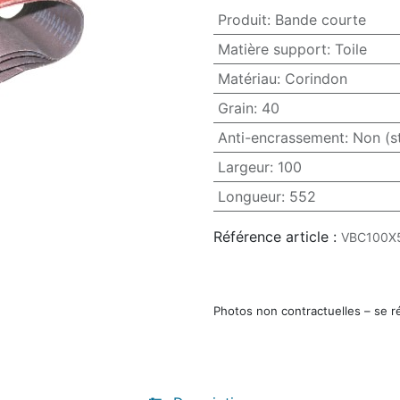
Produit
:
Bande courte
Matière support
:
Toile
Matériau
:
Corindon
Grain
:
40
Anti-encrassement
:
Non (s
Largeur
:
100
Longueur
:
552
Référence article :
VBC100X
Photos non contractuelles – se r