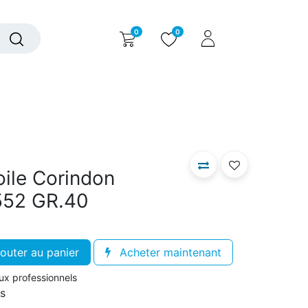
0
0
alogue interactif
Nous contacter
Nous connaître
ile Corindon
552 GR.40
outer au panier
Acheter maintenant
aux professionnels
rs