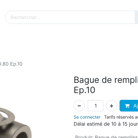
Nos produits sur mesure
Nos outillages fenêtres
Cat
.80 Ep.10
Bague de rempl
Ep.10
Aj
Se connecter
Tarifs réservés 
Délai estimé de 10 à 15 jou
Produit
:
Bague de remplis