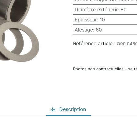
Diamètre extérieur
:
80
Epaisseur
:
10
Alésage
:
60
Référence article :
O90.0460
Photos non contractuelles – se r
Description