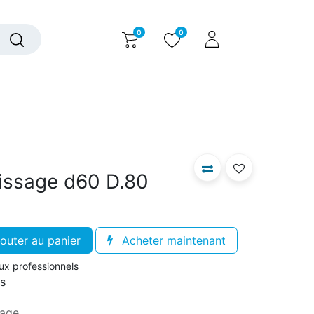
0
0
alogue interactif
Nous contacter
Nous connaître
issage d60 D.80
outer au panier
Acheter maintenant
aux professionnels
rs
sage