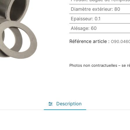
Diamètre extérieur
:
80
Epaisseur
:
0.1
Alésage
:
60
Référence article :
O90.0460
Photos non contractuelles – se r
Description