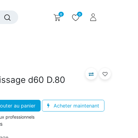
0
0
alogue interactif
Nous contacter
Nous connaître
issage d60 D.80
outer au panier
Acheter maintenant
aux professionnels
rs
sage