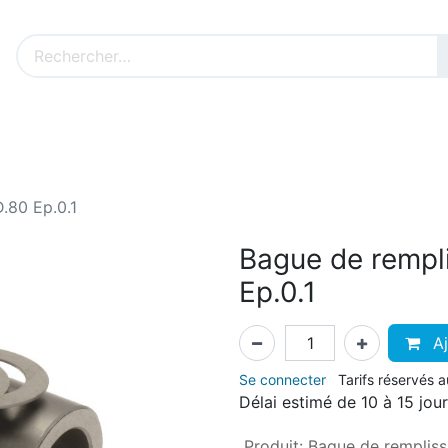
Nos produits sur mesure
Nos outillages fenêtres
Cat
.80 Ep.0.1
Bague de rempl
Ep.0.1
Aj
Se connecter
Tarifs réservés 
Délai estimé de 10 à 15 jou
Produit
:
Bague de remplis