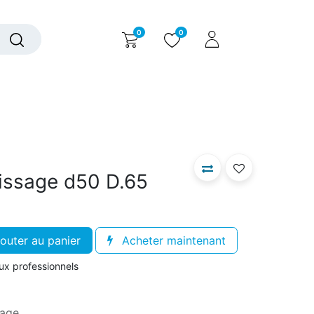
0
0
alogue interactif
Nous contacter
Nous connaître
issage d50 D.65
outer au panier
Acheter maintenant
aux professionnels
sage