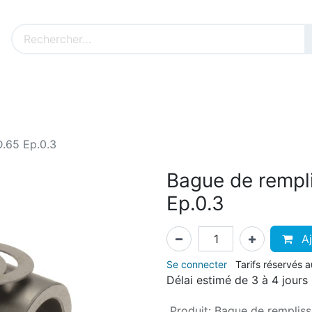
Nos produits sur mesure
Nos outillages fenêtres
Cat
.65 Ep.0.3
Bague de rempl
Ep.0.3
Aj
Se connecter
Tarifs réservés 
Délai estimé de 3 à 4 jours
Produit
:
Bague de remplis