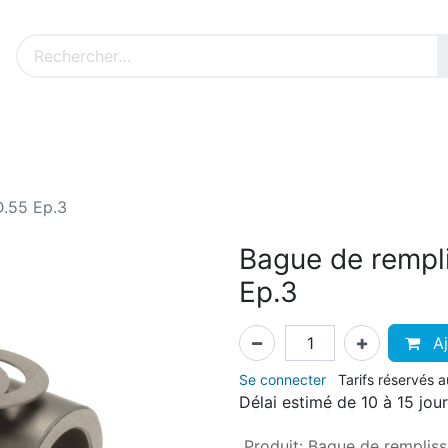
Nos produits sur mesure
Nos outillages fenêtres
Cat
D.55 Ep.3
Bague de rempl
Ep.3
Aj
Se connecter
Tarifs réservés 
Délai estimé de 10 à 15 jou
Produit
:
Bague de remplis