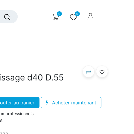
0
0
alogue interactif
Nous contacter
Nous connaître
issage d40 D.55
outer au panier
Acheter maintenant
aux professionnels
rs
sage