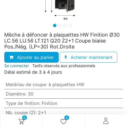
Mèche à défoncer à plaquettes HW Finition Ø30
LC.56 LU.56 LT.121 Q20 Z2+1 Coupe biaise
Pos./Nég. (LP=30) Rot.Droite
Ajouter au panier
Acheter maintenant
Se connecter
Tarifs réservés aux professionnels
Délai estimé de 3 à 4 jours
Matériau de coupe
:
à plaquettes HW
Diamètre
:
30
Type de finition
:
Finition
Nb. coupe (Z)
:
2+1
0
0
Sens de la coupe
:
Coupe biaise Pos./Nég.