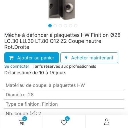
Mèche à défoncer à plaquettes HW Finition Ø28
LC.30 LU.30 LT.80 Q12 Z2 Coupe neutre
Rot.Droite
Ajouter au panier
Acheter maintenant
Se connecter
Tarifs réservés aux professionnels
Délai estimé de 10 à 15 jours
Matériau de coupe
:
à plaquettes HW
Diamètre
:
28
Type de finition
:
Finition
Nb. coupe (Z)
:
2
0
0
Sens de la coupe
:
Coupe neutre