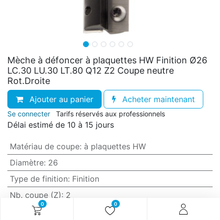
Mèche à défoncer à plaquettes HW Finition Ø26
LC.30 LU.30 LT.80 Q12 Z2 Coupe neutre
Rot.Droite
Ajouter au panier
Acheter maintenant
Se connecter
Tarifs réservés aux professionnels
Délai estimé de 10 à 15 jours
Matériau de coupe
:
à plaquettes HW
Diamètre
:
26
Type de finition
:
Finition
Nb. coupe (Z)
:
2
0
0
Sens de la coupe
:
Coupe neutre