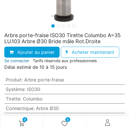
Arbre porte-fraise ISO30 Tirette Columbo A=35
LU.103 Arbre Ø30 Bride mâle Rot.Droite
Ajouter au panier
Acheter maintenant
Se connecter
Tarifs réservés aux professionnels
Délai estimé de 10 à 15 jours
Produit
:
Arbre porte-fraise
Système
:
ISO30
Tirette
:
Columbo
Connectique
:
Arbre Ø30
Hauteur utile
:
103
0
0
Hauteur A=
:
35