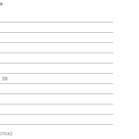
rs
:
38
07042