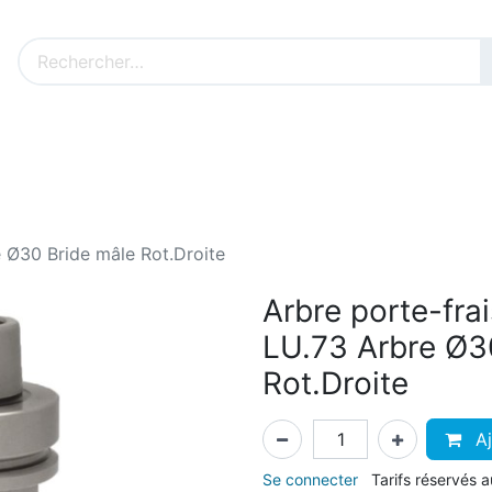
Nos produits sur mesure
Nos outillages fenêtres
Cat
 Ø30 Bride mâle Rot.Droite
Arbre porte-fr
LU.73 Arbre Ø3
Rot.Droite
Aj
Se connecter
Tarifs réservés 