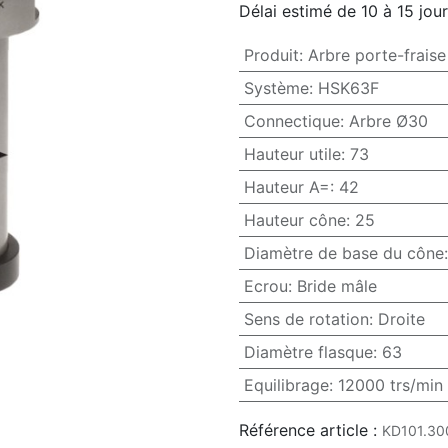
Délai estimé de 10 à 15 jou
Produit
:
Arbre porte-fraise
Système
:
HSK63F
Connectique
:
Arbre Ø30
Hauteur utile
:
73
Hauteur A=
:
42
Hauteur cône
:
25
Diamètre de base du cône
Ecrou
:
Bride mâle
Sens de rotation
:
Droite
Diamètre flasque
:
63
Equilibrage
:
12000 trs/min
Référence article :
KD101.30