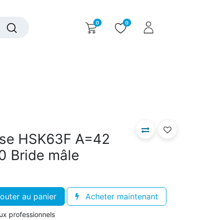
0
0
alogue interactif
Nous contacter
Nous connaître
aise HSK63F A=42
0 Bride mâle
outer au panier
Acheter maintenant
aux professionnels