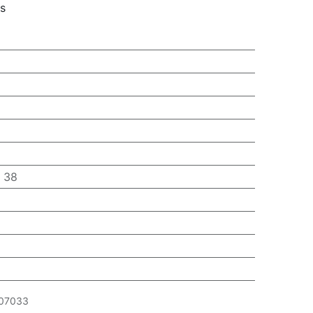
rs
:
38
07033