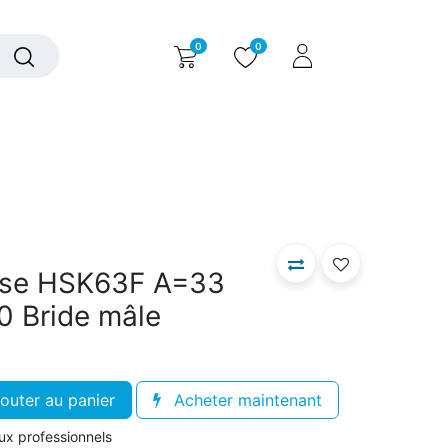
0
0
alogue interactif
Nous contacter
Nous connaître
aise HSK63F A=33
0 Bride mâle
outer au panier
Acheter maintenant
aux professionnels