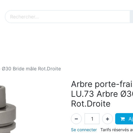
Nos produits sur mesure
Nos outillages fenêtres
Cat
 Ø30 Bride mâle Rot.Droite
Arbre porte-fr
LU.73 Arbre Ø3
Rot.Droite
Aj
Se connecter
Tarifs réservés 