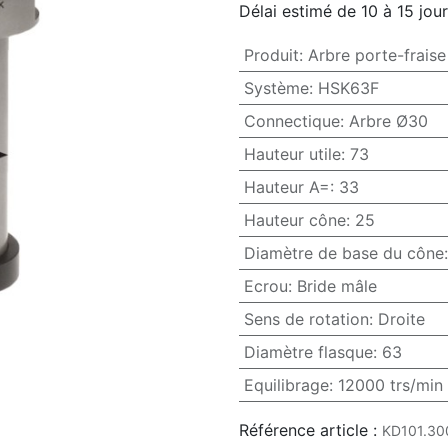
Délai estimé de 10 à 15 jou
Produit
:
Arbre porte-fraise
Système
:
HSK63F
Connectique
:
Arbre Ø30
Hauteur utile
:
73
Hauteur A=
:
33
Hauteur cône
:
25
Diamètre de base du cône
Ecrou
:
Bride mâle
Sens de rotation
:
Droite
Diamètre flasque
:
63
Equilibrage
:
12000 trs/min
Référence article :
KD101.30