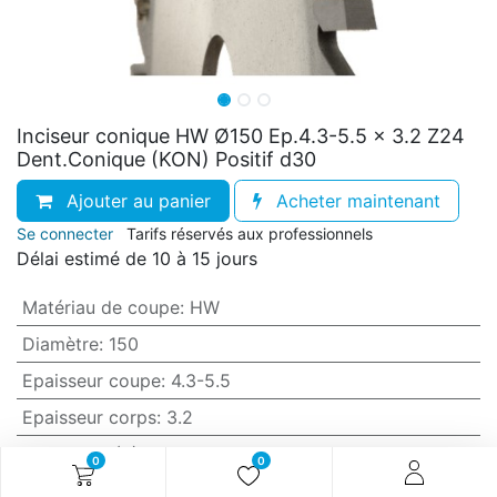
Inciseur conique HW Ø150 Ep.4.3-5.5 x 3.2 Z24
Dent.Conique (KON) Positif d30
Ajouter au panier
Acheter maintenant
Se connecter
Tarifs réservés aux professionnels
Délai estimé de 10 à 15 jours
Matériau de coupe
:
HW
Diamètre
:
150
Epaisseur coupe
:
4.3-5.5
Epaisseur corps
:
3.2
Nb. coupe (Z)
:
24
0
0
Denture
:
Conique (KON)