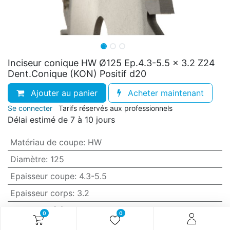
Inciseur conique HW Ø125 Ep.4.3-5.5 x 3.2 Z24
Dent.Conique (KON) Positif d20
Ajouter au panier
Acheter maintenant
Se connecter
Tarifs réservés aux professionnels
Délai estimé de 7 à 10 jours
Matériau de coupe
:
HW
Diamètre
:
125
Epaisseur coupe
:
4.3-5.5
Epaisseur corps
:
3.2
Nb. coupe (Z)
:
24
0
0
Denture
:
Conique (KON)