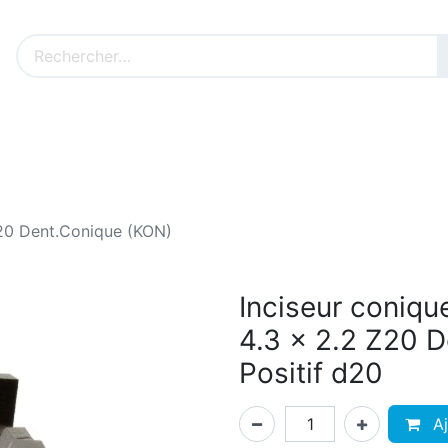
Nos produits sur mesure
Nos outillages fenêtres
Cat
Z20 Dent.Conique (KON)
Inciseur coniq
4.3 x 2.2 Z20 
Positif d20
Aj