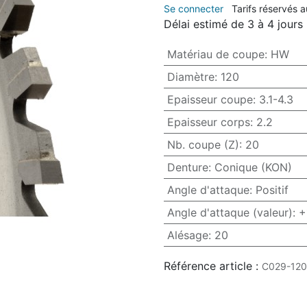
Se connecter
Tarifs réservés 
Délai estimé de 3 à 4 jours
Matériau de coupe
:
HW
Diamètre
:
120
Epaisseur coupe
:
3.1-4.3
Epaisseur corps
:
2.2
Nb. coupe (Z)
:
20
Denture
:
Conique (KON)
Angle d'attaque
:
Positif
Angle d'attaque (valeur)
:
+
Alésage
:
20
Référence article :
C029-120