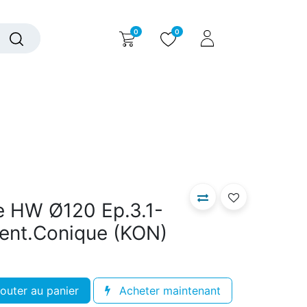
0
0
alogue interactif
Nous contacter
Nous connaître
ue HW Ø120 Ep.3.1-
Dent.Conique (KON)
outer au panier
Acheter maintenant