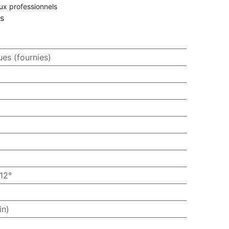
aux professionnels
rs
ues (fournies)
12°
in)