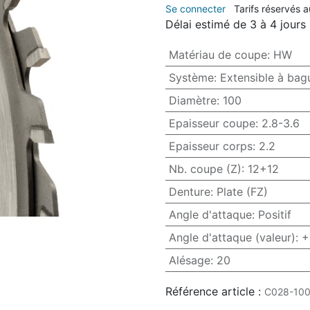
Se connecter
Tarifs réservés 
Délai estimé de 3 à 4 jours
Matériau de coupe
:
HW
Système
:
Extensible à bag
Diamètre
:
100
Epaisseur coupe
:
2.8-3.6
Epaisseur corps
:
2.2
Nb. coupe (Z)
:
12+12
Denture
:
Plate (FZ)
Angle d'attaque
:
Positif
Angle d'attaque (valeur)
:
+
Alésage
:
20
Référence article :
C028-100