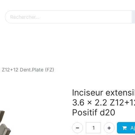
Nos produits sur mesure
Nos outillages fenêtres
Cat
2 Z12+12 Dent.Plate (FZ)
Inciseur extens
3.6 x 2.2 Z12+1
Positif d20
Aj