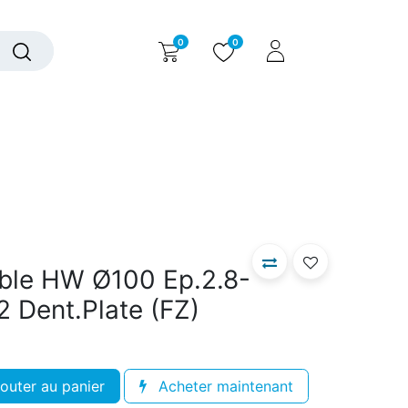
0
0
alogue interactif
Nous contacter
Nous connaître
ible HW Ø100 Ep.2.8-
2 Dent.Plate (FZ)
outer au panier
Acheter maintenant