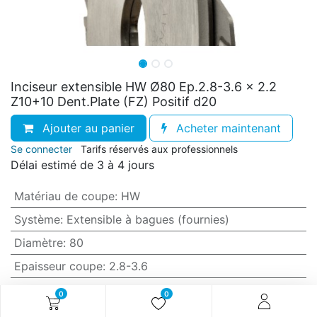
Inciseur extensible HW Ø80 Ep.2.8-3.6 x 2.2
Z10+10 Dent.Plate (FZ) Positif d20
Ajouter au panier
Acheter maintenant
Se connecter
Tarifs réservés aux professionnels
Délai estimé de 3 à 4 jours
Matériau de coupe
:
HW
Système
:
Extensible à bagues (fournies)
Diamètre
:
80
Epaisseur coupe
:
2.8-3.6
Epaisseur corps
:
2.2
0
0
Nb. coupe (Z)
:
10+10