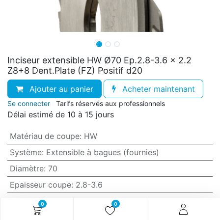
Inciseur extensible HW Ø70 Ep.2.8-3.6 x 2.2
Z8+8 Dent.Plate (FZ) Positif d20
Ajouter au panier
Acheter maintenant
Se connecter
Tarifs réservés aux professionnels
Délai estimé de 10 à 15 jours
Matériau de coupe
:
HW
Système
:
Extensible à bagues (fournies)
Diamètre
:
70
Epaisseur coupe
:
2.8-3.6
Epaisseur corps
:
2.2
0
0
Nb. coupe (Z)
:
8+8