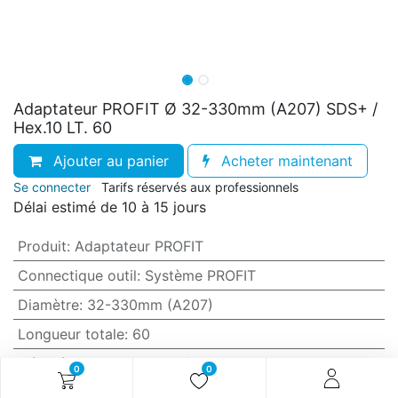
Adaptateur PROFIT Ø 32-330mm (A207) SDS+ /
Hex.10 LT. 60
Ajouter au panier
Acheter maintenant
Se connecter
Tarifs réservés aux professionnels
Délai estimé de 10 à 15 jours
Produit
:
Adaptateur PROFIT
Connectique outil
:
Système PROFIT
Diamètre
:
32-330mm (A207)
Longueur totale
:
60
Géométrie queue
:
SDS+ / Hex.10
0
0